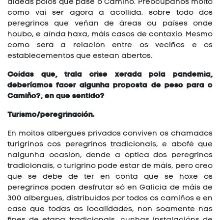
aldeas polos que pase o Camiño. Preocúpanos moito
como vai ser agora a acollida, sobre todo dos
peregrinos que veñan de áreas ou países onde
houbo, e aínda haxa, máis casos de contaxio. Mesmo
como será a relación entre os veciños e os
establecementos que estean abertos.
Coidas que, trala crise xerada pola pandemia,
deberíamos facer algunha proposta de peso para o
Camiño?, en que sentido?
Turismo/peregrinación.
En moitos albergues privados conviven os chamados
turigrinos cos peregrinos tradicionais, e abofé que
nalgunha ocasión, dende a óptica dos peregrinos
tradicionais, o turigrino pode estar de máis, pero creo
que se debe de ter en conta que se hoxe os
peregrinos poden desfrutar só en Galicia de máis de
300 albergues, distribuídos por todos os camiños e en
case que todas as localidades, non soamente nas
fines de etapa tradicionais, cunhas instalacións de