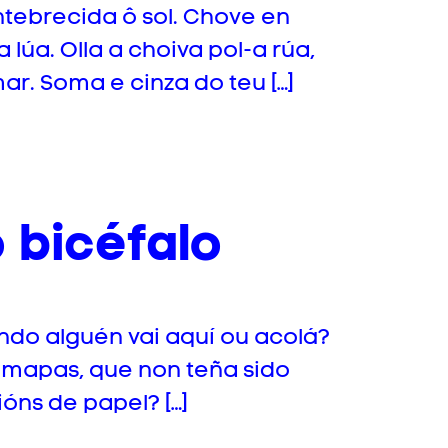
tebrecida ô sol. Chove en
lúa. Olla a choiva pol-a rúa,
ar. Soma e cinza do teu […]
o bicéfalo
ando alguén vai aquí ou acolá?
 mapas, que non teña sido
óns de papel? […]