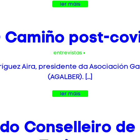
ler máis
 Camiño post-cov
entrevistas
íguez Aira, presidente da Asociación G
(AGALBER). […]
ler máis
do Conselleiro de 