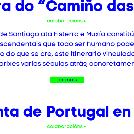
a do “Camiño das
colaboracións
 Santiago ata Fisterra e Muxía constitú
anscendentais que todo ser humano pode
o do que se cre, este itinerario vincula
orixes varios séculos atrás; concretamen
ler máis
nta de Portugal e
colaboracións