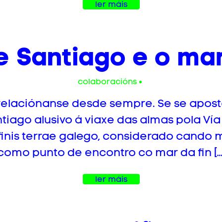
ler máis
 Santiago e o mar.
colaboracións
relaciónanse desde sempre. Se se apost
iago alusivo á viaxe das almas pola Vía L
finis terrae galego, considerado cand
como punto de encontro co mar da fin […
ler máis