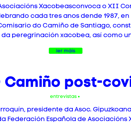
Asociacións Xacobeasconvoca o XII Con
lebrando cada tres anos dende 1987, en 
 Comisario do Camiño de Santiago, cons
l da peregrinación xacobea, así como u
ler máis
 Camiño post-cov
entrevistas
roquín, presidente da Asoc. Gipuzkoan
da Federación Española de Asociacións X