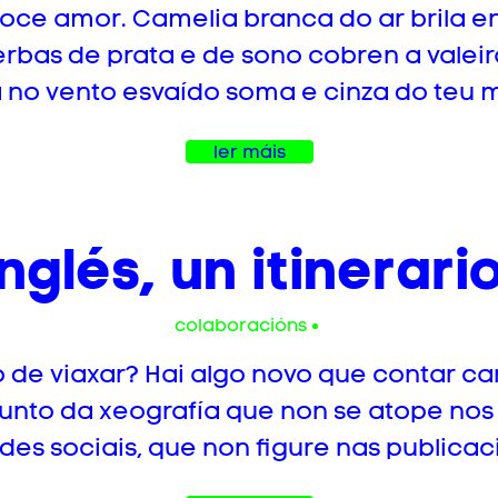
ce amor. Camelia branca do ar brila en
rbas de prata e de sono cobren a valeira 
lla no vento esvaído soma e cinza do teu m
ler máis
glés, un itinerari
colaboracións
to de viaxar? Hai algo novo que contar c
punto da xeografía que non se atope nos
des sociais, que non figure nas publicaci