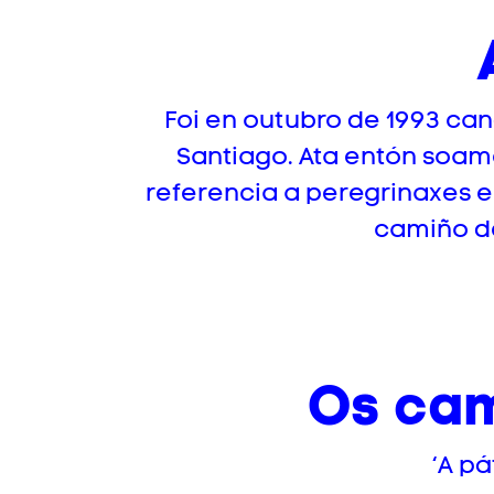
Foi en outubro de 1993 ca
Santiago. Ata entón soame
referencia a peregrinaxes e
camiño de
Os cam
‘A pá