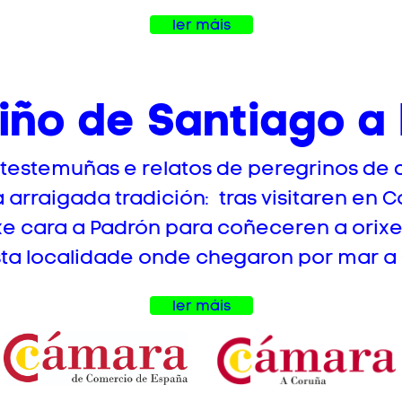
ler máis
ño de Santiago a
estemuñas e relatos de peregrinos de d
arraigada tradición: tras visitaren en C
xe cara a Padrón para coñeceren a orixe
sta localidade onde chegaron por mar a Ga
ler máis