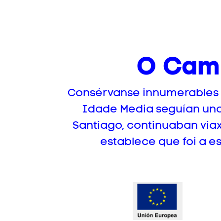
O Cami
Consérvanse innumerables t
Idade Media seguían una 
Santiago, continuaban via
establece que foi a e