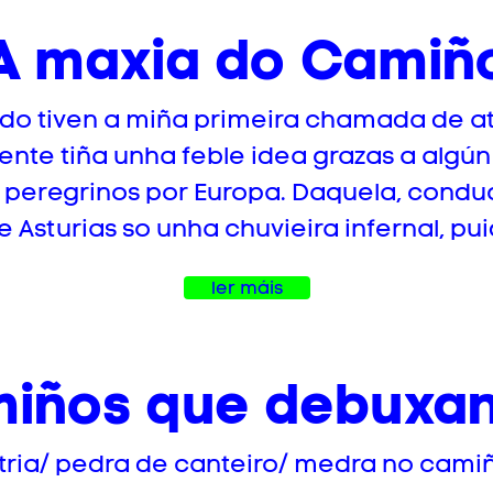
A maxia do Camiñ
ndo tiven a miña primeira chamada de 
nte tiña unha feble idea grazas a algún l
 peregrinos por Europa. Daquela, condu
 Asturias so unha chuvieira infernal, puid
ler máis
iños que debuxan
tria/ pedra de canteiro/ medra no camiño