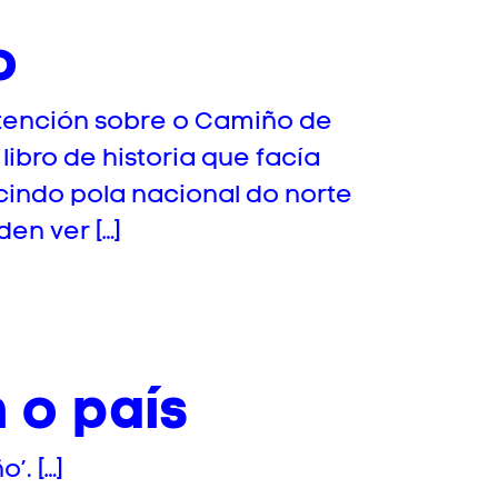
o
atención sobre o Camiño de
ibro de historia que facía
cindo pola nacional do norte
en ver […]
 o país
’. […]