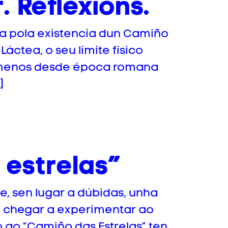
 Reflexións.
a pola existencia dun Camiño
áctea, o seu límite físico
o menos desde época romana
]
 estrelas”
e, sen lugar a dúbidas, unha
 chegar a experimentar ao
do ao “Camiño das Estrelas” ten