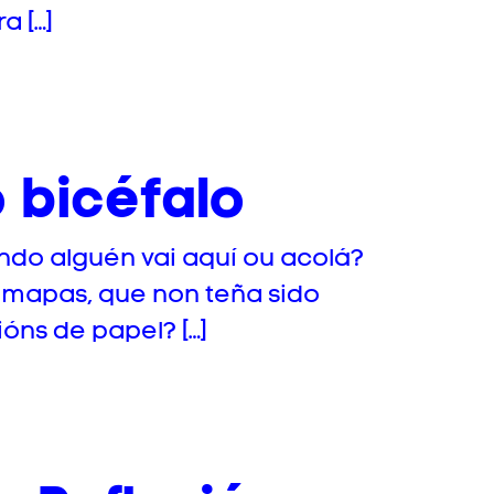
a […]
o bicéfalo
ando alguén vai aquí ou acolá?
 mapas, que non teña sido
óns de papel? […]