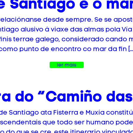
 Santiago e o mar.
relaciónanse desde sempre. Se se apost
iago alusivo á viaxe das almas pola Vía L
finis terrae galego, considerado cand
como punto de encontro co mar da fin […
ler máis
a do “Camiño das
 Santiago ata Fisterra e Muxía constitú
anscendentais que todo ser humano pode
o do que se cre, este itinerario vincula