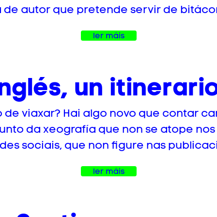
 de autor que pretende servir de bitácor
ler máis
glés, un itinerari
to de viaxar? Hai algo novo que contar c
punto da xeografía que non se atope nos
des sociais, que non figure nas publicaci
ler máis