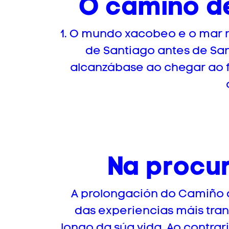
O camiño de
1. O mundo xacobeo e o mar 
de Santiago antes de Sant
alcanzábase ao chegar ao 
Na procur
A prolongación do Camiño de
das experiencias máis tr
longo da súa vida. Ao contrari