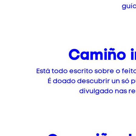
guía
Camiño in
Está todo escrito sobre o fei
É doado descubrir un só 
divulgado nas re