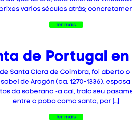
orixes varios séculos atrás; concretamen
ler máis
nta de Portugal e
 de Santa Clara de Coimbra, foi aberto o
Isabel de Aragón (ca. 1270-1336), esposa 
s da soberana -a cal, tralo seu pasame
entre o pobo como santa, por […]
ler máis