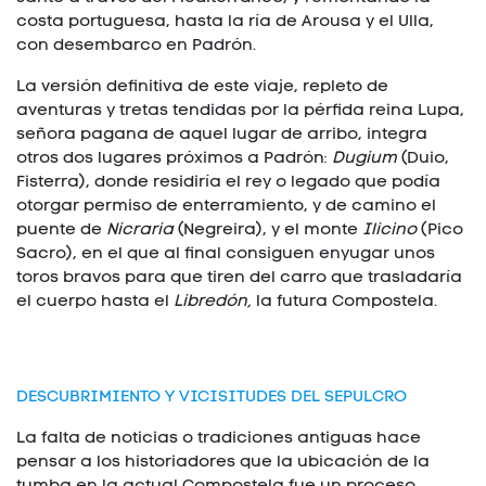
costa portuguesa, hasta la ría de Arousa y el Ulla,
con desembarco en Padrón.
La versión definitiva de este viaje, repleto de
aventuras y tretas tendidas por la pérfida reina Lupa,
señora pagana de aquel lugar de arribo, integra
otros dos lugares próximos a Padrón:
Dugium
(Duio,
Fisterra), donde residiría el rey o legado que podía
otorgar permiso de enterramiento, y de camino el
puente de
Nicraria
(Negreira), y el monte
Ilicino
(Pico
Sacro), en el que al final consiguen enyugar unos
toros bravos para que tiren del carro que trasladaría
el cuerpo hasta el
Libredón,
la futura Compostela.
DESCUBRIMIENTO Y VICISITUDES DEL SEPULCRO
La falta de noticias o tradiciones antiguas hace
pensar a los historiadores que la ubicación de la
tumba en la actual Compostela fue un proceso