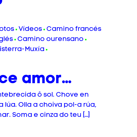
otos
Vídeos
Camino francés
glés
Camino ourensano
isterra-Muxía
oce amor…
tebrecida ô sol. Chove en
lúa. Olla a choiva pol-a rúa,
ar. Soma e cinza do teu […]