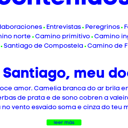
laboraciones
Entrevistas
Peregrinos
F
ino norte
Camino primitivo
Camino in
Santiago de Compostela
Camino de F
 Santiago, meu d
ce amor. Camelia branca do ar brila en
rbas de prata e de sono cobren a valeira 
lla no vento esvaído soma e cinza do teu m
leer más